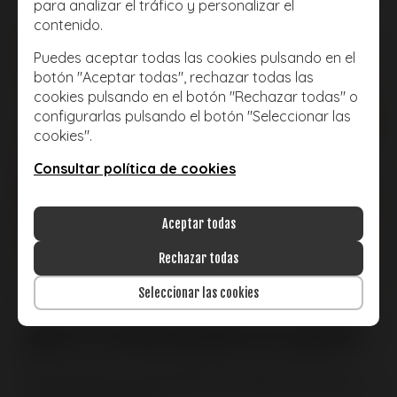
para analizar el tráfico y personalizar el
contenido.
Puedes aceptar todas las cookies pulsando en el
botón "Aceptar todas", rechazar todas las
cookies pulsando en el botón "Rechazar todas" o
configurarlas pulsando el botón "Seleccionar las
cookies".
Consultar política de cookies
Aceptar todas
Comprar ahora
Rechazar todas
Seleccionar las cookies
27 DE SEPTIEMBRE DE 2019
Carrar ventana
¿Qué es la Anticoncepción de Urgencia?
Es la toma de un comprimido o la insercción de un
DIU después de haber tenido una relación sexual con